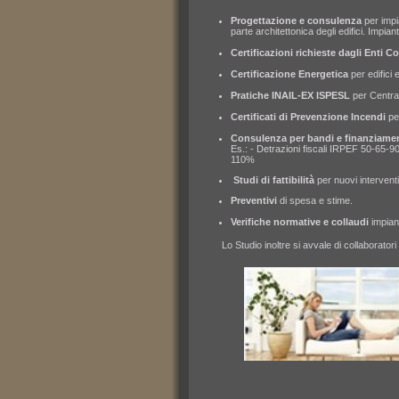
Progettazione e
consulenza
per impi
parte architettonica degli edifici. Impia
Certificazioni richieste dagli
Enti
Co
Certificazione Energetica
per edifici
Pratiche INAIL-EX
ISPESL
per Centra
Certificati di Prevenzione
Incendi
pe
Consulenza per
bandi
e
finanziamen
Es.: - Detrazioni fiscali IRPE
110% - 
Studi di
fattibilità
per nuovi interven
Preventivi
di spesa e stime.
Verifiche normative e
collaudi
impiant
Lo Studio inoltre si avvale di collaboratori est