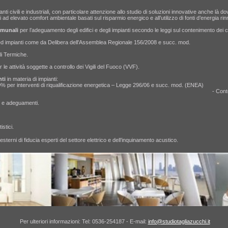
anti civili e industriali, con particolare attenzione allo studio di soluzioni innovative anche là d
nti ad elevato comfort ambientale basati sul risparmio energico e all’utilizzo di fonti d’energia 
munali
per l’adeguamento degli edifici e degli impianti secondo le leggi sul contenimento dei 
 ed impianti come da Delibera dell'Assemblea Regionale 156/2008 e succ. mod.
li Termiche.
r le attività soggette a controllo dei Vigili del Fuoco (VVF).
ti
in materia di impianti:
F 50-65-90% per interventi di riqualificazione energetica – Legge 296/06 
Conto Termico 2.0 
ti e adeguamenti.
istici.
erni di fiducia esperti del settore elettrico e dell’inquinamento acustico.
Per ulteriori informazioni: Tel: 0536-254187 - E-mail:
info@studiotagliazucchi.it